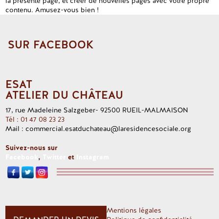
la présente page, et créer de nouvelles pages avec votre propre
contenu. Amusez-vous bien !
SUR FACEBOOK
ESAT
ATELIER DU CHÂTEAU
17, rue Madeleine Salzgeber- 92500 RUEIL-MALMAISON
Tél : 01 47 08 23 23
Mail : commercial.esatduchateau@laresidencesociale.org
Suivez-nous sur
Facebook
,
Twitter
et
Instagram
Mentions légales